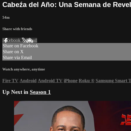
Cabeźa del Año: Una Semana de Revela
54m
Share with friends
Facebook
X
Email
Share on Facebook
Share on X
Share via Email
Watch anywhere, anytime
Fire TV
Android
Android TV
iPhone
Roku
®
Samsung Smart 
Up Next in
Season 1