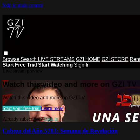
Skip to main content
Browse
Search
LIVE STREAMS
GZI HOME
GZI STORE
Rent
Start Free Trial
Start Watching
Sign In
Live stream preview
Watch this video and more on GZI TV
Watch this video and more on GZI TV
Start your free trial
Learn more
Already subscribed?
Sign in
Cabeza del Año 5783: Semana de Revelación