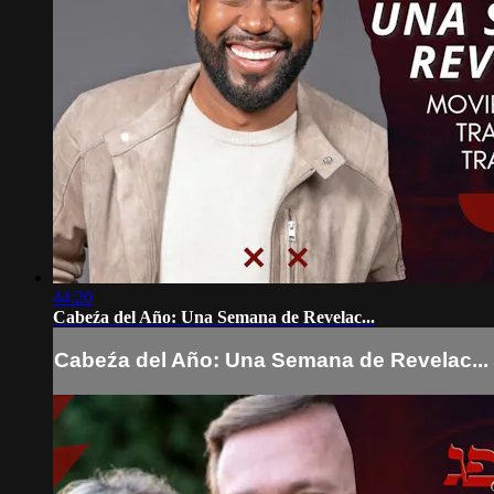
44:20
Cabeźa del Año: Una Semana de Revelac...
Cabeźa del Año: Una Semana de Revelac...