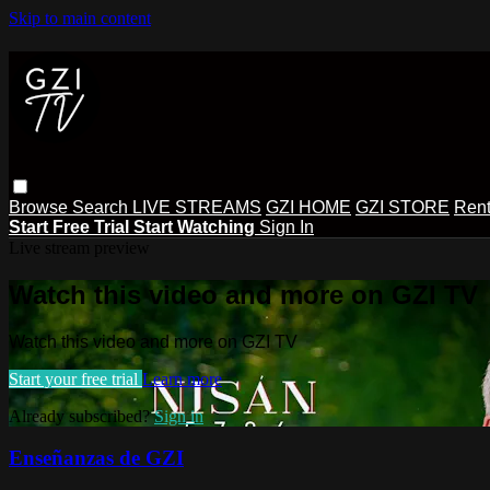
Skip to main content
Browse
Search
LIVE STREAMS
GZI HOME
GZI STORE
Rent
Start Free Trial
Start Watching
Sign In
Live stream preview
Watch this video and more on GZI TV
Watch this video and more on GZI TV
Start your free trial
Learn more
Already subscribed?
Sign in
Enseñanzas de GZI