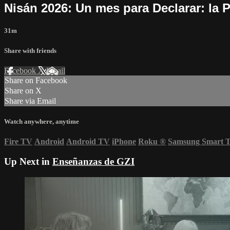
Nisán 2026: Un mes para Declarar: la P
31m
Share with friends
Facebook
X
Email
Share on Facebook
Share on X
Share via Email
Watch anywhere, anytime
Fire TV
Android
Android TV
iPhone
Roku
®
Samsung Smart 
Up Next in
Enseñanzas de GZI