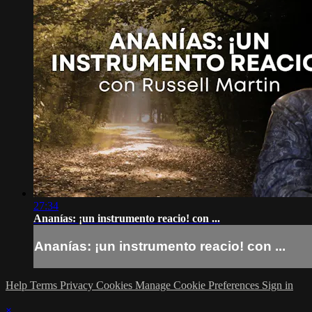
27:34
Ananías: ¡un instrumento reacio! con ...
Ananías: ¡un instrumento reacio! con ...
Help
Terms
Privacy
Cookies
Manage Cookie Preferences
Sign in
×