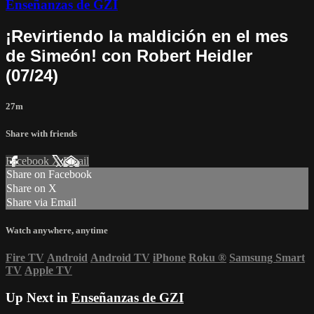
Enseñanzas de GZI
¡Revirtiendo la maldición en el mes
de Simeón! con Robert Heidler
(07/24)
27m
Share with friends
Facebook
X
Email
Share on Facebook
Share on X
Share via Email
Watch anywhere, anytime
Fire TV
Android
Android TV
iPhone
Roku
®
Samsung Smart
TV
Apple TV
Up Next in
Enseñanzas de GZI