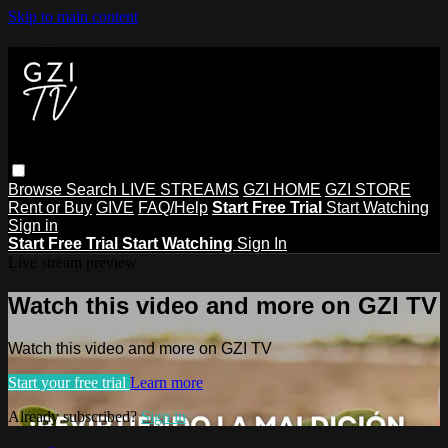
Skip to main content
Browse
Search
LIVE STREAMS
GZI HOME
GZI STORE
Rent or Buy
GIVE
FAQ/Help
Start Free Trial
Start Watching
Sign in
Start Free Trial
Start Watching
Sign In
Live stream preview
Watch this video and more on GZI TV
Watch this video and more on GZI TV
Start your free trial
Learn more
Already subscribed?
Sign in